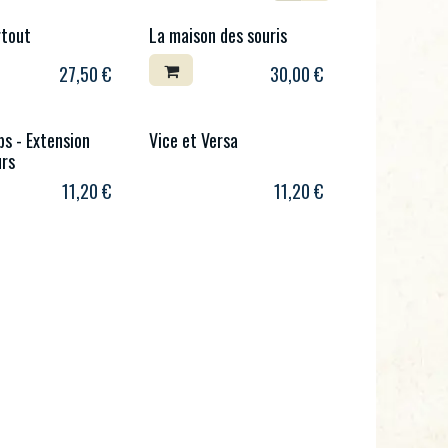
rtout
La maison des souris
27,50
€
30,00
€
ps - Extension
Vice et Versa
urs
11,20
€
11,20
€