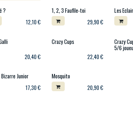
é ?
1, 2, 3 Faufile-toi
Les Eclai
12,10
€
29,90
€
Galli
Crazy Cups
Crazy Cu
5/6 joue
20,40
€
22,40
€
 Bizarre Junior
Mosquito
17,30
€
20,90
€