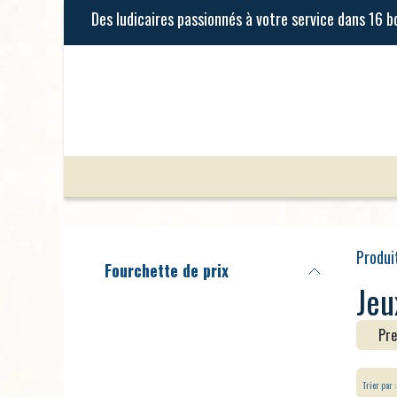
Se rendre au contenu
Jeux de Société
Jeux Enfants
Produi
Fourchette de prix
Jeu
Pre
Trier par :