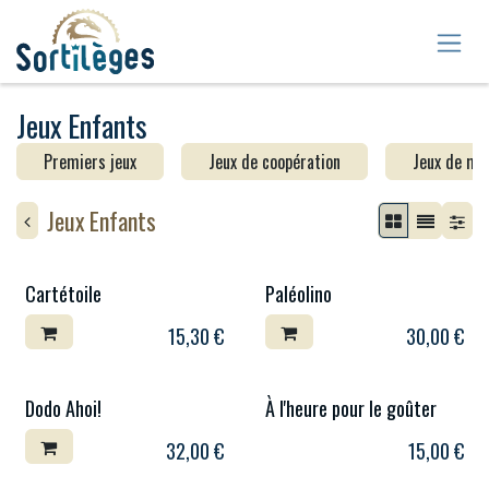
Se rendre au contenu
Jeux Enfants
Premiers jeux
Jeux de coopération
Jeux de mé
Jeux Enfants
Cartétoile
Paléolino
15,30
€
30,00
€
Dodo Ahoi!
À l'heure pour le goûter
32,00
€
15,00
€