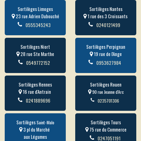
Sortilèges Limoges
Sortilèges Nantes
23 rue Adrien Dubouché
1 rue des 3 Croissants
0555345243
0240121499
Sortilèges Niort
Sortilèges Perpignan
28 rue Ste Marthe
19 rue de l'Ange
0549772152
0953627984
Sortilèges Rennes
Sortilèges Rouen
16 rue d'Antrain
90 rue Jeanne d'Arc
0241889696
0235701306
Sortilèges
Sortilèges Tours
Saint-Malo
3 pl du Marché
75 rue du Commerce
aux Légumes
0247051191