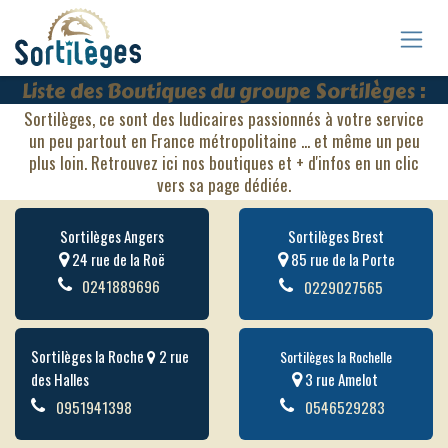
Se rendre au contenu
Liste des Boutiques du groupe Sortilèges :
Sortilèges, ce sont des ludicaires passionnés à votre service
un peu partout en France métropolitaine ... et même un peu
plus loin. Retrouvez ici nos boutiques et + d'infos en un clic
vers sa page dédiée.
Sortilèges Angers
Sortilèges Brest
24 rue de la Roë
85 rue de la Porte
02
41
88
96
96
0229027565
Sortilèges la Roche
2 rue
Sortilèges la Rochelle
des Halles
3 rue Amelot
0951941398
0546529283