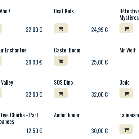
Ahoi!
Dixit Kids
Détective
Mystères
32,00
€
24,99
€
ur Enchantée
Castel Boom
Mr Wolf
29,90
€
25,00
€
 Valley
SOS Dino
Dodo
32,00
€
32,00
€
tive Charlie - Part
Andor Junior
La maison
cances
12,50
€
30,00
€