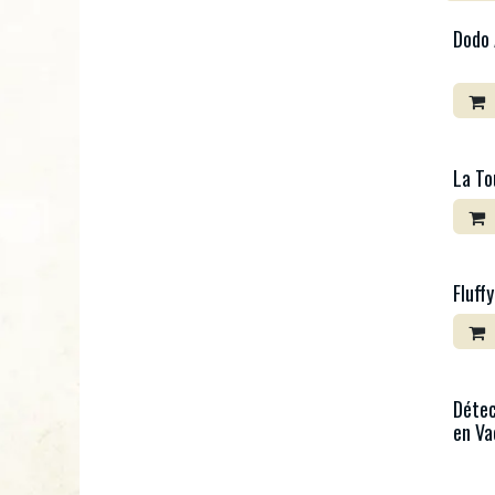
Dodo 
La To
Fluffy
Détec
en Va