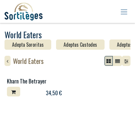
Se rendre au contenu
World Eaters
Adepta Sororitas
Adeptus Custodes
Adeptus 
World Eaters
Kharn The Betrayer
34,50
€