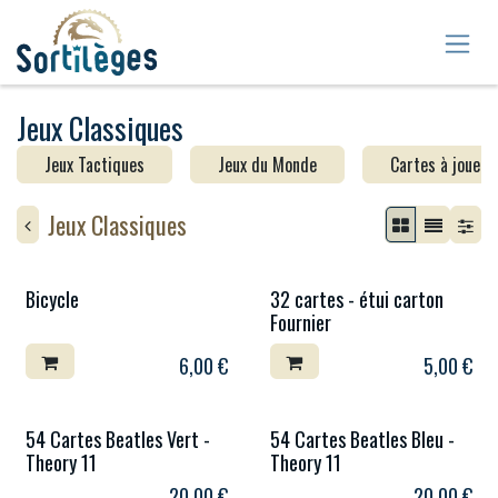
Se rendre au contenu
Jeux Classiques
Jeux Tactiques
Jeux du Monde
Cartes à jouer
Jeux Classiques
Bicycle
32 cartes - étui carton
Fournier
6,00
€
5,00
€
54 Cartes Beatles Vert -
54 Cartes Beatles Bleu -
Theory 11
Theory 11
20,00
€
20,00
€