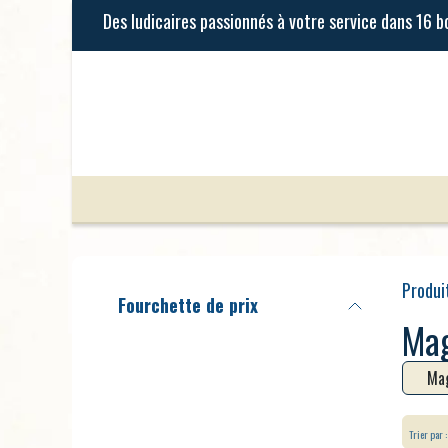
Se rendre au contenu
Jeux de Société
Jeux Enfants
Produi
Fourchette de prix
Mag
Mag
Trier par :