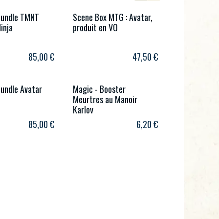
Bundle TMNT
Scene Box MTG : Avatar,
inja
produit en VO
85,00
€
47,50
€
Bundle Avatar
Magic - Booster
Meurtres au Manoir
Karlov
85,00
€
6,20
€