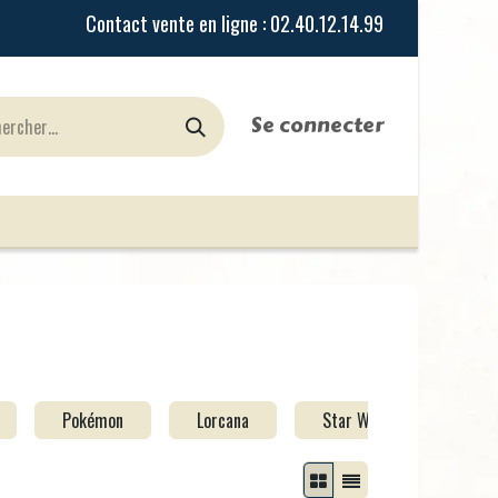
Se connecter
urines
Jeux de Rôles
le Blog
Nos Magasi
Pokémon
Lorcana
Star Wars Unlimited