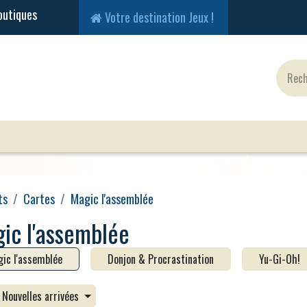
Votre destination Jeux !
Jeux Classiques
Jeux en Solo
Cartes
Fig
ts
Cartes
Magic l'assemblée
ic l'assemblée
ic l'assemblée
Donjon & Procrastination
Yu-Gi-Oh!
Nouvelles arrivées