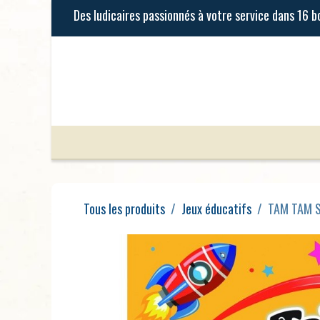
Se rendre au contenu
Jeux de Société
Jeux Enfants
Tous les produits
Jeux éducatifs
TAM TAM Su