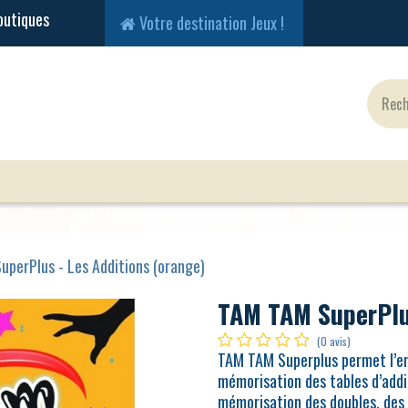
Votre destination Jeux !
Jeux Classiques
Jeux en Solo
Cartes
Fig
perPlus - Les Additions (orange)
TAM TAM SuperPlus
(0 avis)
TAM TAM Superplus permet l’ent
mémorisation des tables d’addit
mémorisation des doubles, des