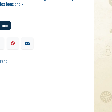
 les bons choix !
panier
Brand