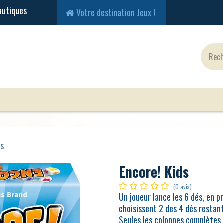
Votre destination Jeux !
Jeux Classiques
Jeux en Solo
Cartes
Fig
ds
Encore! Kids
(0 avis)
Un joueur lance les 6 dés, en p
choisissent 2 des 4 dés restant
Seules les colonnes complètes a