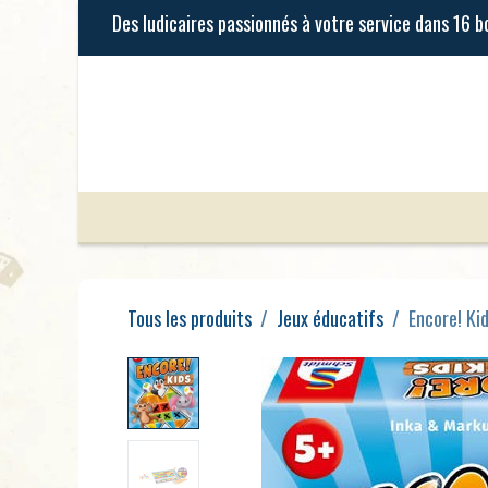
Se rendre au contenu
Jeux de Société
Jeux Enfants
Tous les produits
Jeux éducatifs
Encore! Ki