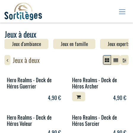
Se rendre au contenu
Jeux à deux
Jeux d'ambiance
Jeux en famille
Jeux experts
Jeux à deux
Hero Realms - Deck de
Hero Realms - Deck de
Héros Guerrier
Héros Archer
4,90
€
4,90
€
Hero Realms - Deck de
Hero Realms - Deck de
Héros Voleur
Héros Sorcier
4,90
€
4,90
€