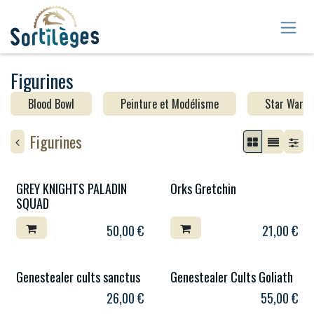
Se rendre au contenu
Figurines
Blood Bowl
Peinture et Modélisme
Star Wars 
Figurines
GREY KNIGHTS PALADIN
Orks Gretchin
SQUAD
50,00
€
21,00
€
Genestealer cults sanctus
Genestealer Cults Goliath
26,00
€
55,00
€