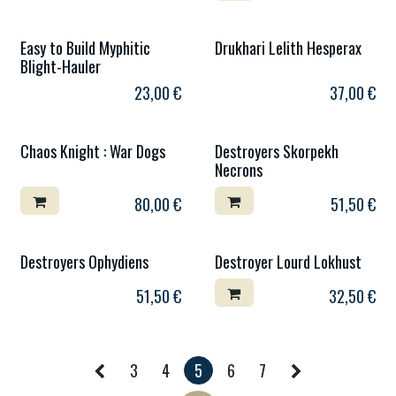
Easy to Build Myphitic
Drukhari Lelith Hesperax
Blight-Hauler
23,00
€
37,00
€
Chaos Knight : War Dogs
Destroyers Skorpekh
Necrons
80,00
€
51,50
€
Destroyers Ophydiens
Destroyer Lourd Lokhust
51,50
€
32,50
€
3
4
5
6
7