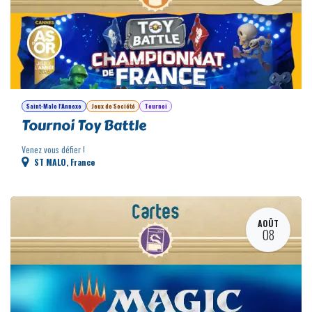
AOÛT
08
Saint-Malo l'Annexe
Jeux de Société
Tournoi
Tournoi Toy Battle
Venez vous défier !
ST MALO
,
France
AOÛT
08