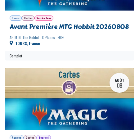
Tours
Cartes
Soirée Jeux
Avant Première MTG Hobbit 20260808
AP MTG The Hobbit - 8 Places - 40€
TOURS
,
France
Complet
AOÛT
08