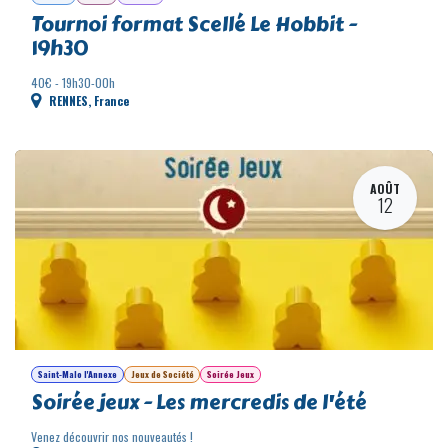
Rennes
Cartes
Tournoi
Tournoi format Scellé Le Hobbit -
19h30
40€ - 19h30-00h
RENNES
,
France
AOÛT
12
Saint-Malo l'Annexe
Jeux de Société
Soirée Jeux