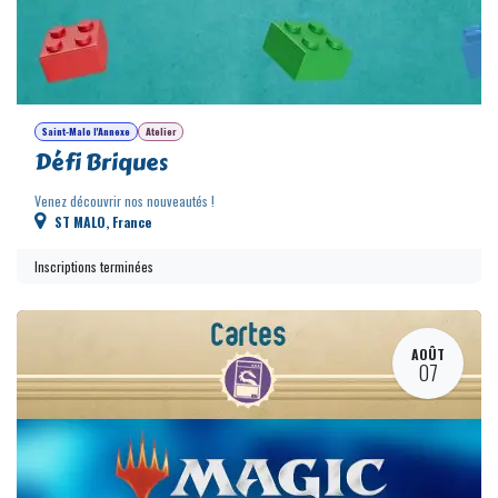
06
Saint-Malo l'Annexe
Atelier
Défi Briques
Venez découvrir nos nouveautés !
ST MALO
,
France
Inscriptions terminées
AOÛT
07