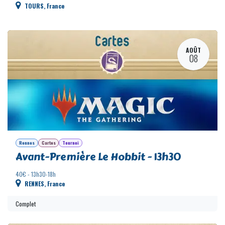
Saga Age des Césars 20260808
Initiation - 8 places - Gratuit
TOURS
,
France
AOÛT
08
Rennes
Cartes
Tournoi
Avant-Première Le Hobbit - 13h30
40€ - 13h30-18h
RENNES
,
France