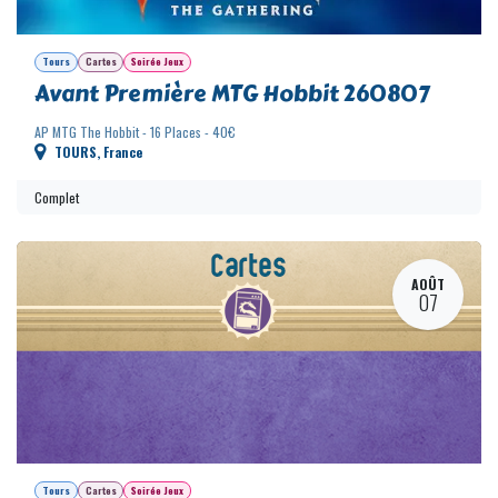
Tours
Cartes
Soirée Jeux
Avant Première MTG Hobbit 260807
AP MTG The Hobbit - 16 Places - 40€
TOURS
,
France
Complet
AOÛT
07