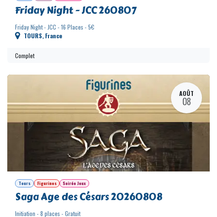
Tours
Cartes
Soirée Jeux
Friday Night - JCC 260807
Friday Night - JCC - 16 Places - 5€
TOURS
,
France
Complet
AOÛT
08
Tours
Figurines
Soirée Jeux