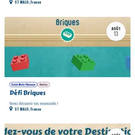
Soirée jeux - Les mercredis de l'été
Venez découvrir nos nouveautés !
ST MALO
,
France
AOÛT
13
Saint-Malo l'Annexe
Atelier
Défi Briques
Venez découvrir nos nouveautés !
ST MALO
,
France