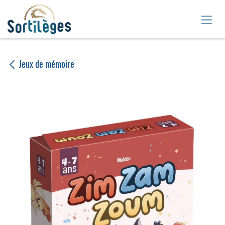
Se rendre au contenu
Jeux de mémoire