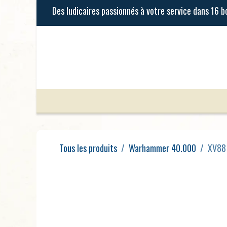
Se rendre au contenu
Jeux de Société
Jeux Enfants
Tous les produits
Warhammer 40.000
XV88 