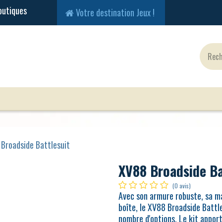
Votre destination Jeux !
Jeux Classiques
Jeux en Solo
Cartes
Fig
Broadside Battlesuit
XV88 Broadside Ba
(0 avis)
Avec son armure robuste, sa man
boîte, le XV88 Broadside Battle
nombre d'options. Le kit appor