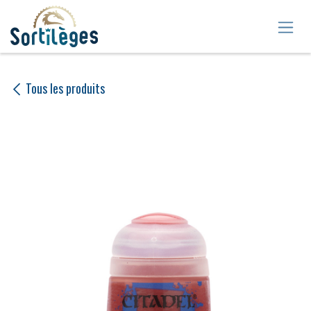
Se rendre au contenu
Tous les produits