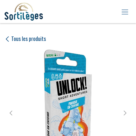
Se rendre au contenu
Tous les produits