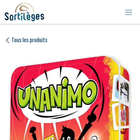
Se rendre au contenu
Tous les produits