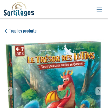
Se rendre au contenu
Tous les produits