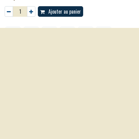
Ajouter au panier
Age:
à partir de 4 ans
Nombre de joueurs:
2 à 4 joueurs
Durée d'une partie:
Environ 20 minutes
Auteurs:
Gina Manola
Illustrateurs:
Doris Matthäus
Code produit Fournisseur:
JZTR
Avis client :