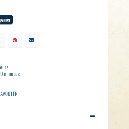
panier
ueurs
20 minutes
SAV001TR