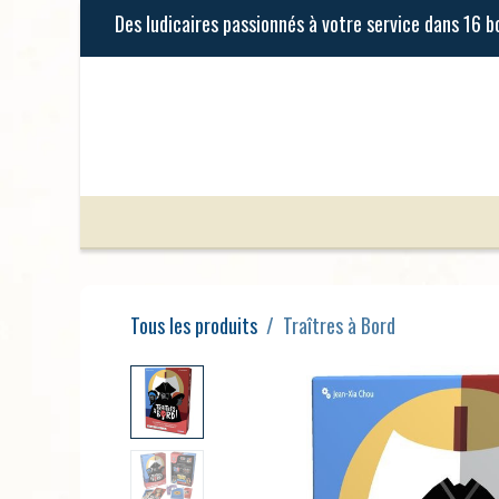
Se rendre au contenu
Jeux de Société
Jeux Enfants
Tous les produits
Traîtres à Bord