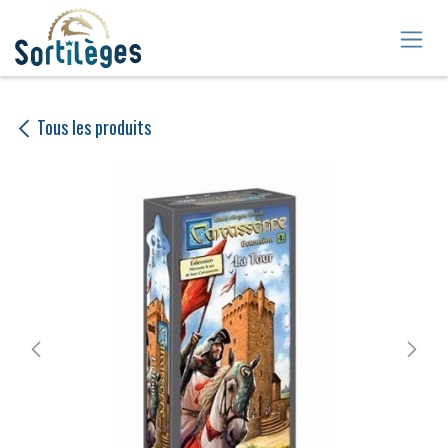
Se rendre au contenu
Tous les produits