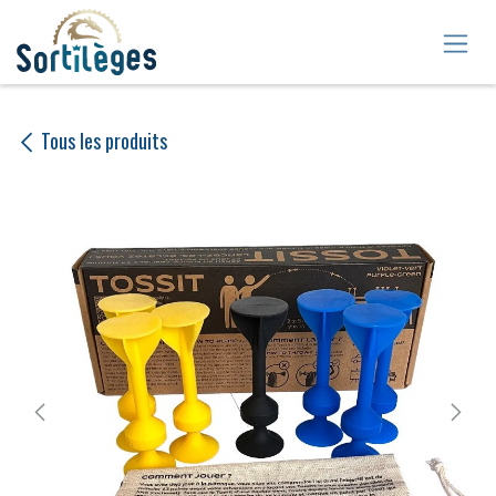
Se rendre au contenu
Tous les produits