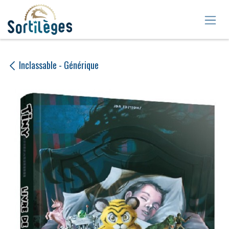
Se rendre au contenu
Inclassable - Générique