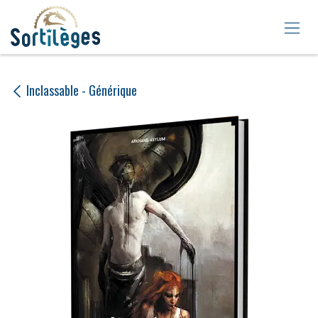
Se rendre au contenu
Inclassable - Générique