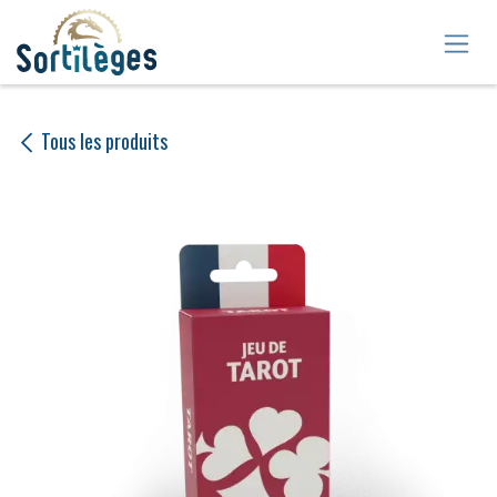
Se rendre au contenu
Tous les produits