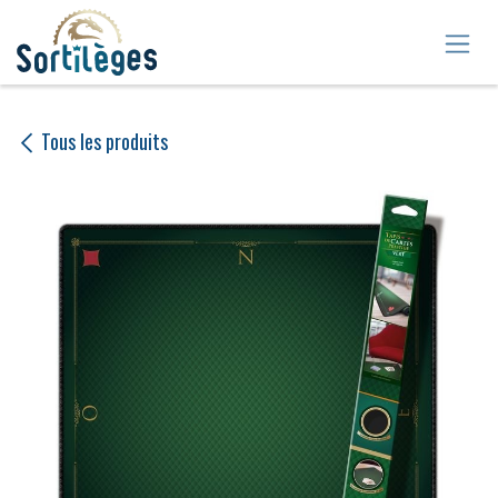
Se rendre au contenu
Tous les produits