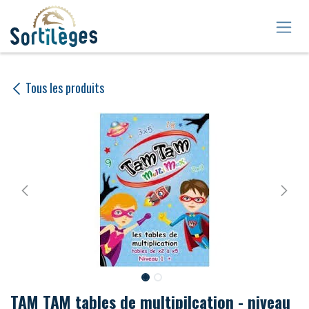
Se rendre au contenu
Tous les produits
TAM TAM tables de multipilcation - niveau