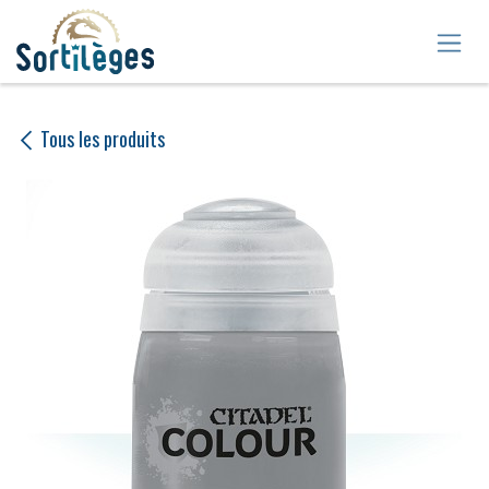
Se rendre au contenu
Tous les produits