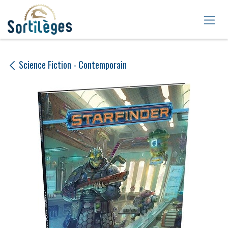
Se rendre au contenu
Science Fiction - Contemporain