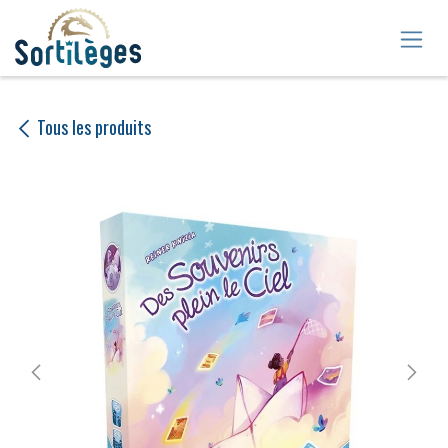
Se rendre au contenu
Tous les produits