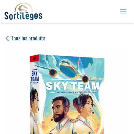
Se rendre au contenu
Tous les produits