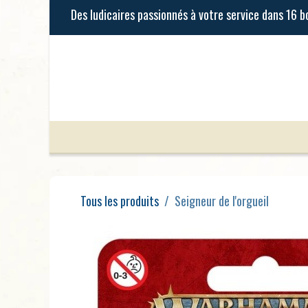
Se rendre au contenu
Jeux de Société
Jeux Enfants
Tous les produits
Seigneur de l'orgueil