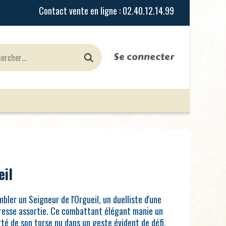
Se connecter
urines
Jeux de Rôles
le Blog
Nos Magasi
eil
bler un Seigneur de l'Orgueil, un duelliste d'une
resse assortie. Ce combattant élégant manie un
té de son torse nu dans un geste évident de défi.