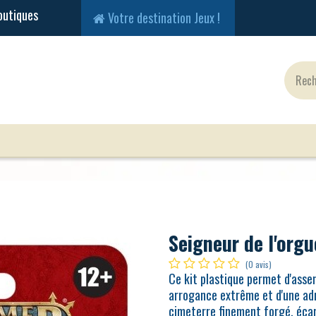
Votre destination Jeux !
Jeux Classiques
Jeux en Solo
Cartes
Fig
Seigneur de l'orgu
(0 avis)
Ce kit plastique permet d'assem
arrogance extrême et d'une ad
cimeterre finement forgé, écar