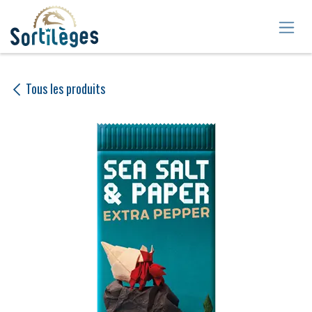
Se rendre au contenu
Tous les produits