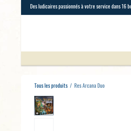
Se rendre au contenu
Jeux de Société
Jeux Enfants
Tous les produits
Res Arcana Duo