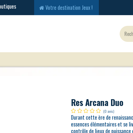
Votre destination Jeux !
Jeux Classiques
Jeux en Solo
Cartes
Fig
Res Arcana Duo
(0 avis)
Durant cette ère de renaissan
essences élémentaires et se li
contrôle de lieux de puissance