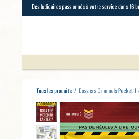
Se rendre au contenu
Jeux de Société
Jeux Enfants
Tous les produits
Dossiers Criminels Pocket 1 