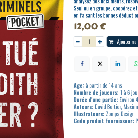
analysez des documents, résolve
Seul ou en groupe, coopérez et
en faisant les bonnes déductio
12,00
€
Ajouter au 
Age:
à partir de 14 ans
Nombre de joueurs:
1 à 6 jo
Durée d'une partie:
Environ 
Auteurs:
David Boitier, Maxim
Illustrateurs:
Zompa Design
Code produit Fournisseur: