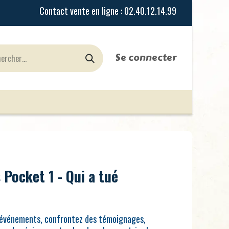
Se connecter
urines
Jeux de Rôles
le Blog
Nos Magasi
 Pocket 1 - Qui a tué
s événements, confrontez des témoignages,