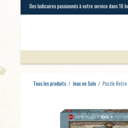
Se rendre au contenu
Jeux de Société
Jeux Enfants
Tous les produits
Jeux en Solo
Puzzle Retro 