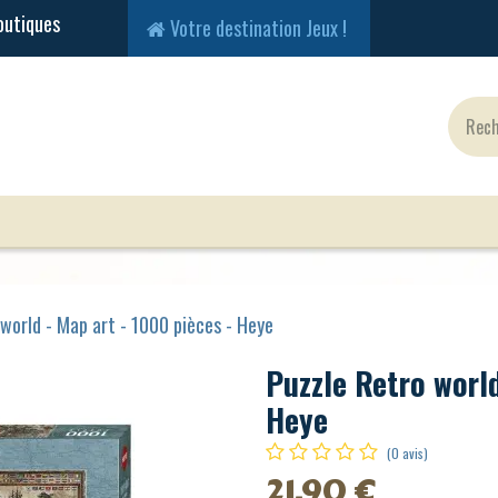
Votre destination Jeux !
Jeux Classiques
Jeux en Solo
Cartes
Fig
world - Map art - 1000 pièces - Heye
Puzzle Retro world
Heye
(0 avis)
21,90
€