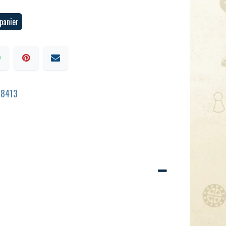
panier
58413