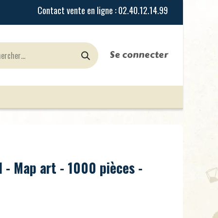
Se connecter
urines
Jeux de Rôles
le Blog
Nos Magasi
 - Map art - 1000 pièces -