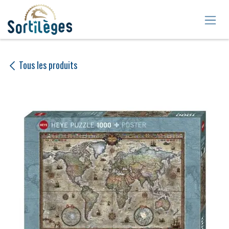
Se rendre au contenu
Tous les produits