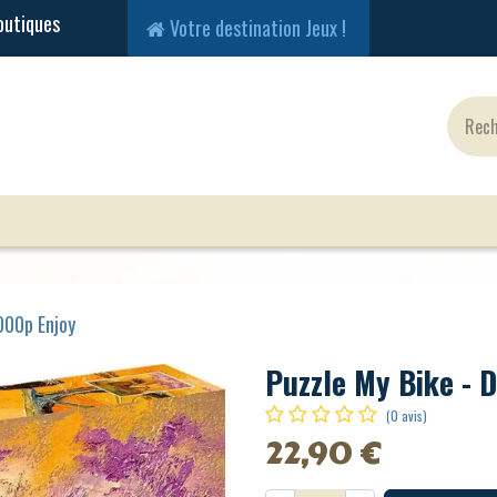
Votre destination Jeux !
Jeux Classiques
Jeux en Solo
Cartes
Fig
000p Enjoy
Puzzle My Bike - 
(0 avis)
22,90
€