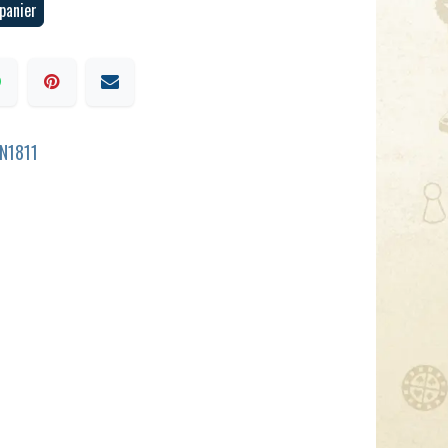
panier
N1811