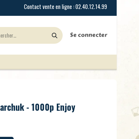
Se connecter
urines
Jeux de Rôles
le Blog
Nos Magasi
Darchuk - 1000p Enjoy