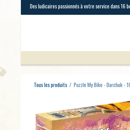
Se rendre au contenu
Jeux de Société
Jeux Enfants
Tous les produits
Puzzle My Bike - Darchuk - 1