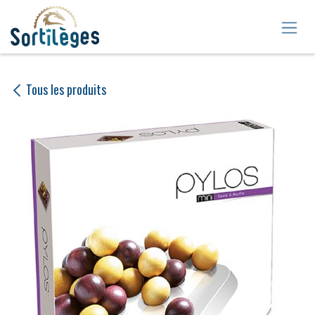
Se rendre au contenu
Tous les produits