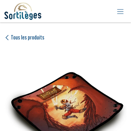
Se rendre au contenu
Tous les produits