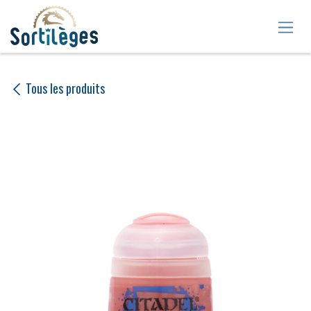
Se rendre au contenu
Tous les produits