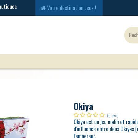
Votre destination Jeux !
Jeux Classiques
Jeux en Solo
Cartes
Fig
Okiya
(0 avis)
Okiya est un jeu malin et rapid
d'influence entre deux Okiyas (
l'empereur.