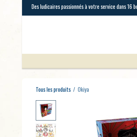
Se rendre au contenu
Jeux de Société
Jeux Enfants
Tous les produits
Okiya