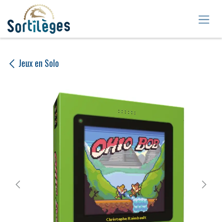
Se rendre au contenu
Jeux en Solo