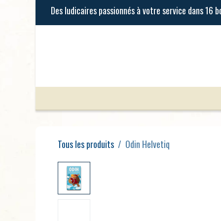
Se rendre au contenu
Jeux de Société
Jeux Enfants
Tous les produits
Odin Helvetiq