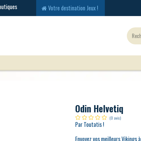
Votre destination Jeux !
Jeux Classiques
Jeux en Solo
Cartes
Fig
Odin Helvetiq
(0 avis)
Par Toutatis !
Envoyez vos meilleurs Vikings à