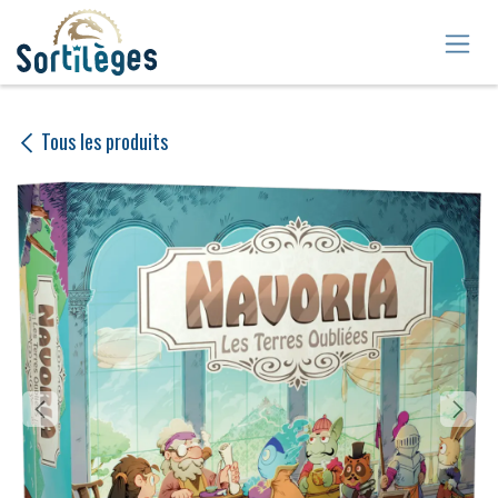
Se rendre au contenu
Tous les produits