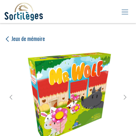
Se rendre au contenu
Jeux de mémoire