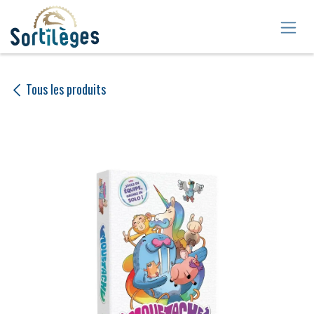
Se rendre au contenu
Tous les produits