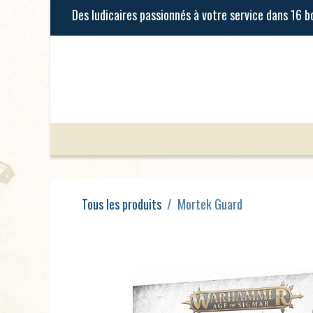
Se rendre au contenu
Jeux de Société
Jeux Enfants
Tous les produits
Mortek Guard