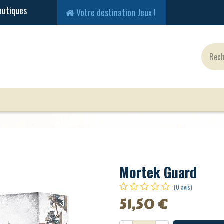
Votre destination Jeux !
Jeux Classiques
Jeux en Solo
Cartes
Fig
Mortek Guard
(0 avis)
51,50
€