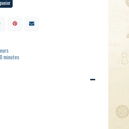
panier
ueurs
10 minutes