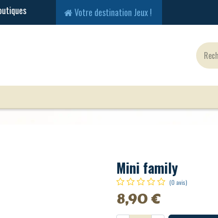
Votre destination Jeux !
Jeux Classiques
Jeux en Solo
Cartes
Fig
Mini family
(0 avis)
8,90
€