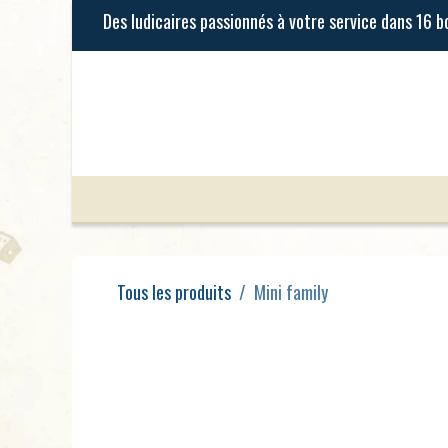
Se rendre au contenu
Jeux de Société
Jeux Enfants
Tous les produits
Mini family