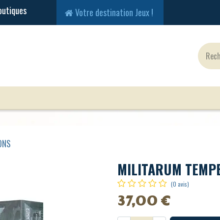
Votre destination Jeux !
Jeux Classiques
Jeux en Solo
Cartes
Fig
ONS
MILITARUM TEMP
(0 avis)
37,00
€