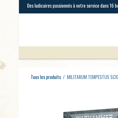
Se rendre au contenu
Jeux de Société
Jeux Enfants
Tous les produits
MILITARUM TEMPESTUS SCI