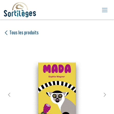
Se rendre au contenu
Tous les produits